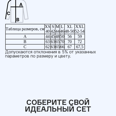
XS
S
M
L
XL
XXL
Таблица размеров, см
40
42
44
46
48-50
52-54
A
44
45
48
50
56
59
B
63
63
65
70
70
72
C
62
63
65
66
67
67,5
Допускаются отклонения в 5% от указанных
параметров по размеру и цвету.
СОБЕРИТЕ СВОЙ
ИДЕАЛЬНЫЙ СЕТ