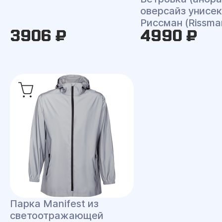
оверсайз унисек
Риссман (Rissma
3906 ₽
4990 ₽
Парка Manifest из
светоотражающей