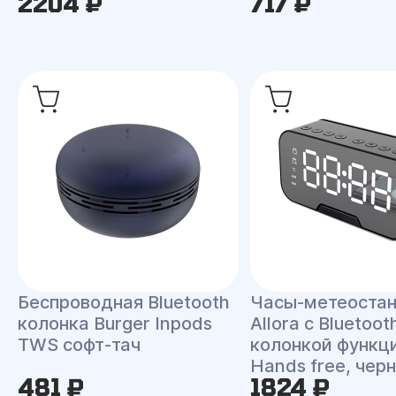
2204 ₽
717 ₽
Беспроводная Bluetooth
Часы-метеоста
колонка Burger Inpods
Allora с Bluetoot
TWS софт-тач
колонкой функц
Hands free, чер
481 ₽
1824 ₽