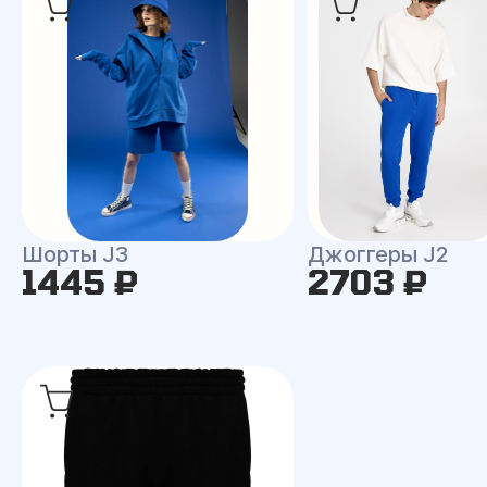
Шорты J3
Джоггеры J2
1445 ₽
2703 ₽