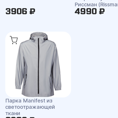
Риссман (Rissma
3906 ₽
4990 ₽
Парка Manifest из
светоотражающей
ткани