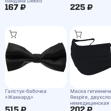
бандана Dekko
167 ₽
225 ₽
Галстук-бабочка
Маска гигиенич
«Жаккард»
Respire, двухсло
немедицинская
515 ₽
202 ₽