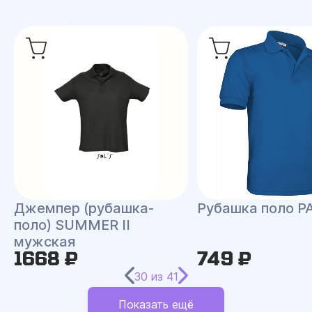
Джемпер (рубашка-
Рубашка поло P
поло) SUMMER II
мужская
1668 ₽
749 ₽
30
из
41
Показать ещё