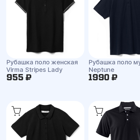
Рубашка поло женская
Рубашка поло м
Virma Stripes Lady
Neptune
955 ₽
1990 ₽