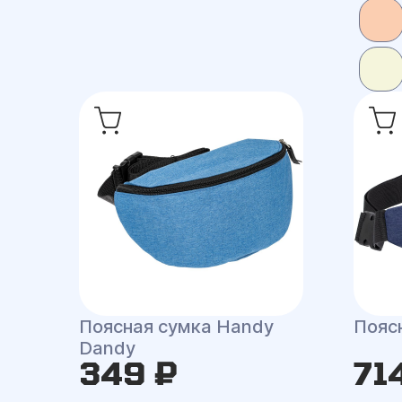
Поясная сумка Handy
Поясн
Dandy
349 ₽
71