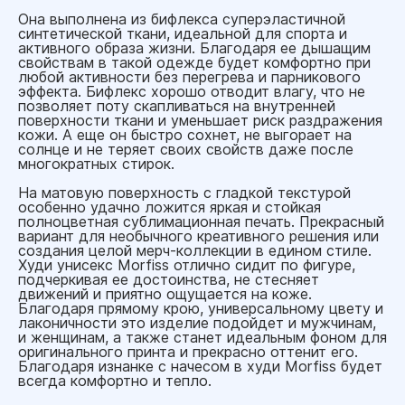
Она выполнена из бифлекса суперэластичной
синтетической ткани, идеальной для спорта и
активного образа жизни. Благодаря ее дышащим
свойствам в такой одежде будет комфортно при
любой активности без перегрева и парникового
эффекта. Бифлекс хорошо отводит влагу, что не
позволяет поту скапливаться на внутренней
поверхности ткани и уменьшает риск раздражения
кожи. А еще он быстро сохнет, не выгорает на
солнце и не теряет своих свойств даже после
многократных стирок.
На матовую поверхность с гладкой текстурой
особенно удачно ложится яркая и стойкая
полноцветная сублимационная печать. Прекрасный
вариант для необычного креативного решения или
создания целой мерч-коллекции в едином стиле.
Худи унисекс Morfiss отлично сидит по фигуре,
подчеркивая ее достоинства, не стесняет
движений и приятно ощущается на коже.
Благодаря прямому крою, универсальному цвету и
лаконичности это изделие подойдет и мужчинам,
и женщинам, а также станет идеальным фоном для
оригинального принта и прекрасно оттенит его.
Благодаря изнанке с начесом в худи Morfiss будет
всегда комфортно и тепло.