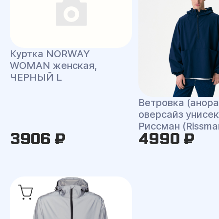
Куртка NORWAY
WOMAN женская,
ЧЕРНЫЙ L
Ветровка (анора
оверсайз унисек
Риссман (Rissma
3906 ₽
4990 ₽