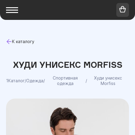
К каталогу
ХУДИ УНИСЕКС MORFISS
Спортивная
Худи унисекс
1Каталог
/
Одежда
/
/
одежда
Morfiss