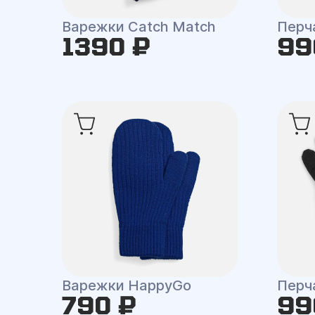
Варежки Catch Match
Перч
1390 ₽
99
Варежки HappyGo
Перча
790 ₽
99