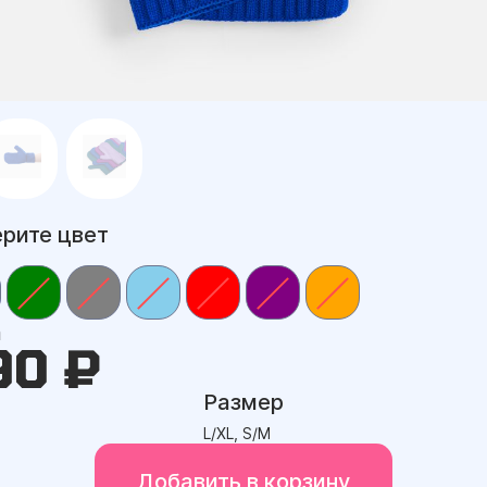
рите цвет
а
90 ₽
Размер
L/XL, S/M
Добавить в корзину