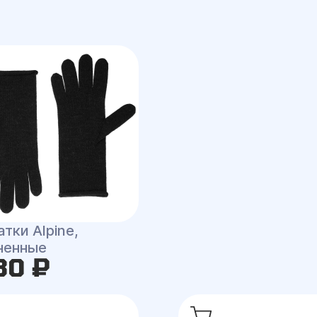
тки Alpine,
ненные
30 ₽