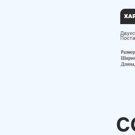
ХА
Двухс
Поста
Размер
Ширин
Длина,
С