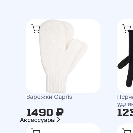
Варежки Capris
Перча
удли
1490 ₽
12
Аксессуары