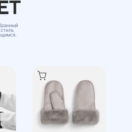
ЕТ
бранный
 стиль
ющимся.