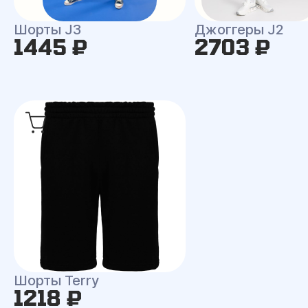
Шорты J3
Джоггеры J2
1445 ₽
2703 ₽
Шорты Terry
1218 ₽