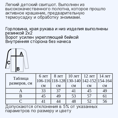
Легкий детский свитшот. Выполнен из
высококачественного полотна, которое прошло
активное крашение, предварительную
термоусадку и обработку энзимами.
Горловина, края рукава и низ изделия выполнены
резинкой 2х2
Ворот усилен укрепляющей бейкой
Внутренняя сторона без начеса
6 лет
8 лет
10 лет
12 лет
14 лет
Таблица
106-116
118-128
130-140
142-152
154-164
размеров, см
см
см
см
см
см
A
33
37
41
45
49
B
45
49
53
57
61
C
41
44
48
52
56
Допускаются отклонения в 5% от указанных
параметров по размеру и цвету