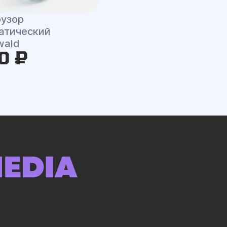
узор
атический
wald
0 ₽