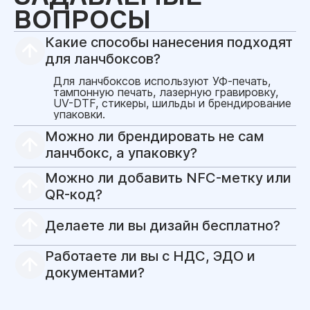
ВОПРОСЫ
Какие способы нанесения подходят
для ланчбоксов?
Для ланчбоксов используют УФ-печать,
тампонную печать, лазерную гравировку,
UV-DTF, стикеры, шильды и брендирование
упаковки.
Можно ли брендировать не сам
ланчбокс, а упаковку?
Да. Можно брендировать коробку,
Можно ли добавить NFC-метку или
обечайку, стикер, вкладыш, бирку, ленту
или карточку. Это часто выглядит
QR-код?
аккуратнее для подарочных наборов.
Да. Метку можно разместить на бирке,
упаковке, вкладыше или карточке. Она
Делаете ли вы дизайн бесплатно?
может вести на сайт, меню, инструкцию,
wellness-программу или страницу бренда.
Да, для корпоративных заказов мы
Работаете ли вы с НДС, ЭДО и
бесплатно готовим дизайн-макет и
визуализацию перед запуском в
документами?
производство.
Да, работаем с юридическими лицами и
можем подготовить закрывающие
документы. Формат НДС и ЭДО лучше