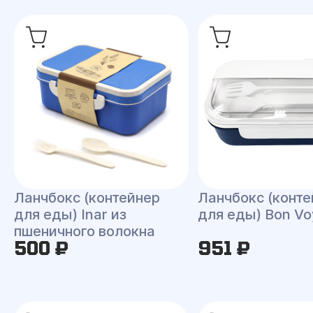
Ланчбокс (контейнер
Ланчбокс (конте
для еды) Inar из
для еды) Bon V
пшеничного волокна
500 ₽
951 ₽