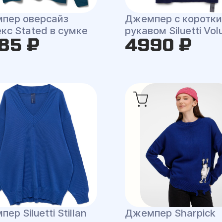
пер оверсайз
Джемпер с коротк
кс Stated в сумке
рукавом Siluetti Vol
85 ₽
4990 ₽
ер Siluetti Stillan
Джемпер Sharpick