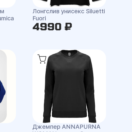
им
Лонгслив унисекс Siluetti
umica
Fuori
4990 ₽
Джемпер ANNAPURNA