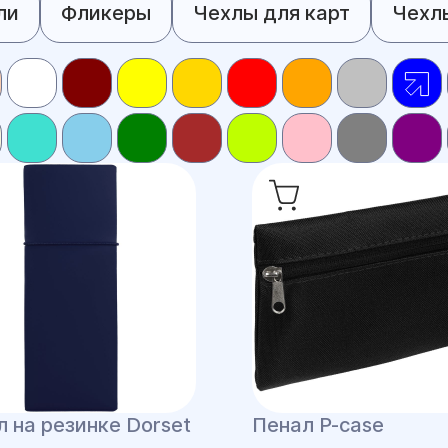
ли
Фликеры
Чехлы для карт
Чехл
 на резинке Dorset
Пенал P-case