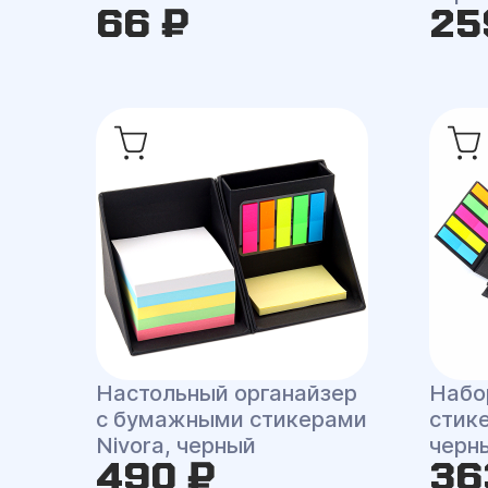
66 ₽
25
Настольный органайзер
Набо
с бумажными стикерами
стик
Nivora, черный
черн
490 ₽
36