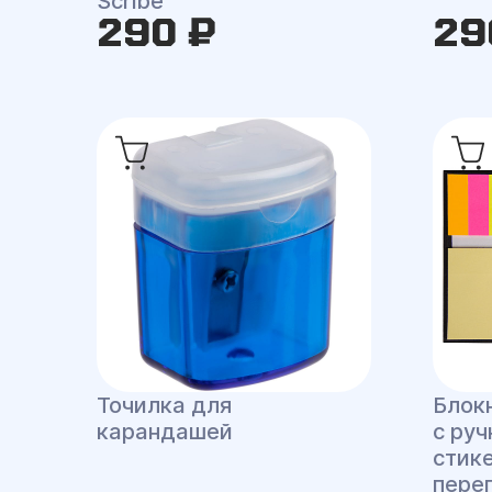
Scribe
290 ₽
29
Точилка для
Блокн
карандашей
с руч
стик
пере