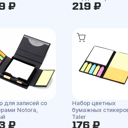
9 ₽
219 ₽
р для записей со
Набор цветных
ерами Notora,
бумажных стикеро
ый
Taler
3 ₽
176 ₽