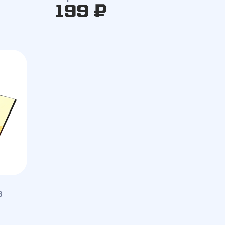
199 ₽
в