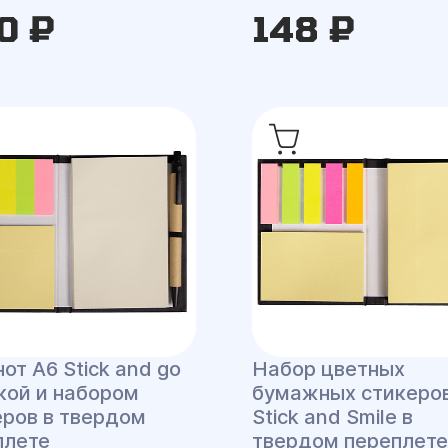
0 ₽
148 ₽
от А6 Stick and go
Набор цветных
кой и набором
бумажных стикеро
еров в твердом
Stick and Smile в
плете
твердом переплете