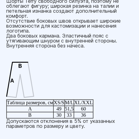
Шорты Terry свободного силуэта, поэтому не
облегают фигуру; широкая резинка на талии и
петельная изнанка создают дополнительный
комфорт.
Отсутствие боковых швов открывает широкие
возможности для кастомизации и нанесения
логотипа.
Два боковых кармана. Эластичный пояс с
утягивающим шнуром с внутренней стороны.
Внутренняя сторона без начеса.
Таблица размеров, см
XS/S
M/L
XL/XXL
A
49
51,5
60
B
30
33
36
Допускаются отклонения в 5% от указанных
параметров по размеру и цвету.