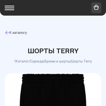
К каталогу
ШОРТЫ TERRY
1Каталог
/
Одежда
/
Брюки и шорты
/
Шорты Terry