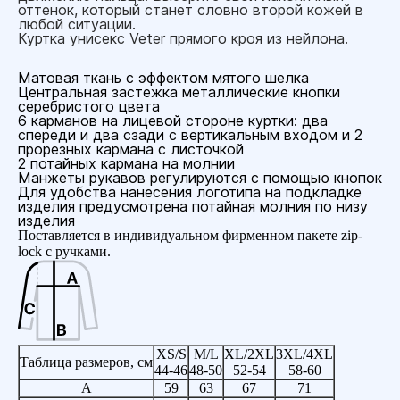
оттенок, который станет словно второй кожей в
любой ситуации.
Куртка унисекс Veter прямого кроя из нейлона.
Матовая ткань с эффектом мятого шелка
Центральная застежка металлические кнопки
серебристого цвета
6 карманов на лицевой стороне куртки: два
спереди и два сзади с вертикальным входом и 2
прорезных кармана с листочкой
2 потайных кармана на молнии
Манжеты рукавов регулируются с помощью кнопок
Для удобства нанесения логотипа на подкладке
изделия предусмотрена потайная молния по низу
изделия
Поставляется в индивидуальном фирменном пакете zip-
lock с ручками.
XS/S
M/L
XL/2XL
3XL/4XL
Таблица размеров, см
44-46
48-50
52-54
58-60
A
59
63
67
71