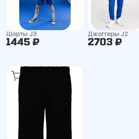
Шорты J3
Джоггеры J2
1445 ₽
2703 ₽