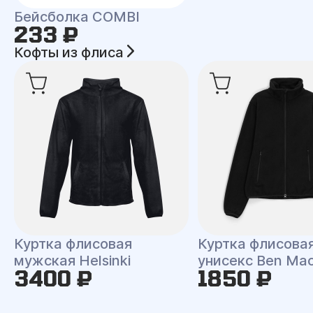
Бейсболка COMBI
233 ₽
Кофты из флиса
Куртка флисовая
Куртка флисова
мужская Helsinki
унисекс Ben Ma
3400 ₽
1850 ₽