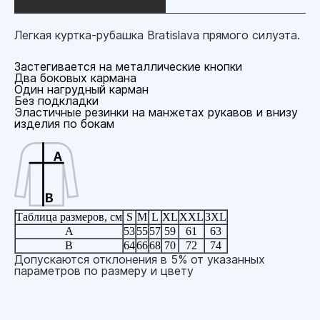
Легкая куртка-рубашка Bratislava прямого силуэта.
Застегивается на металлические кнопки
Два боковых кармана
Один нагрудный карман
Без подкладки
Эластичные резинки на манжетах рукавов и внизу
изделия по бокам
Таблица размеров, см
S
M
L
XL
XXL
3XL
A
53
55
57
59
61
63
B
64
66
68
70
72
74
Допускаются отклонения в 5% от указанных
параметров по размеру и цвету