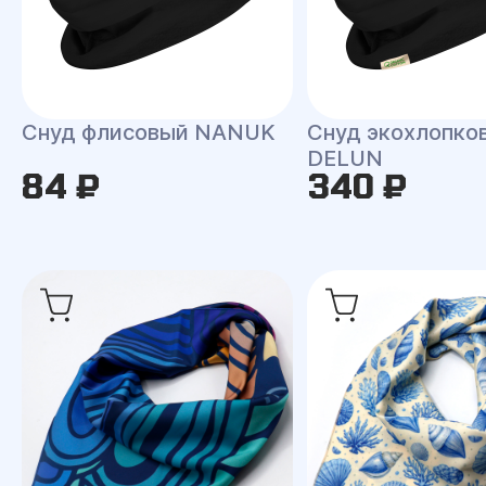
Снуд флисовый NANUK
Снуд экохлопко
DELUN
84 ₽
340 ₽