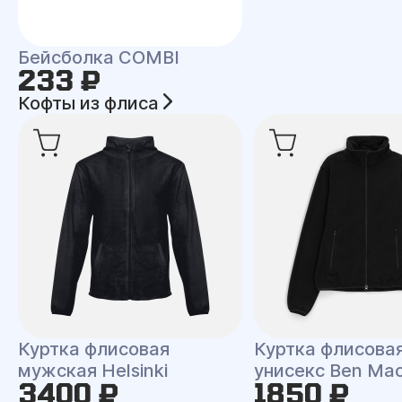
Бейсболка COMBI
233 ₽
Кофты из флиса
Куртка флисовая
Куртка флисова
мужская Helsinki
унисекс Ben Ma
3400 ₽
1850 ₽