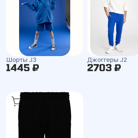
Шорты J3
Джоггеры J2
1445 ₽
2703 ₽