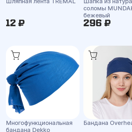
Шляпная лента TREMAL
Шапка из натур
соломы MUNDA
бежевый
12 ₽
296 ₽
Многофункциональная
Бандана Overhe
бандана Dekko