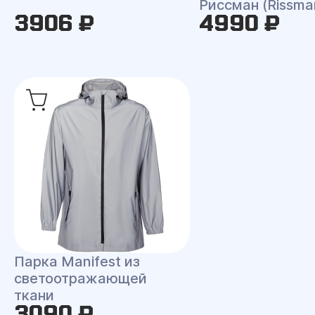
Риссман (Rissma
3906 ₽
4990 ₽
Парка Manifest из
светоотражающей
ткани
3090 ₽