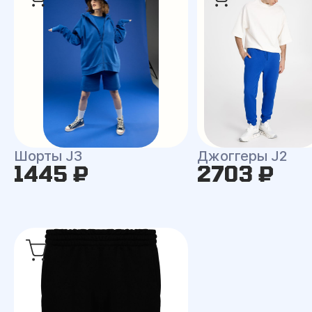
Шорты J3
Джоггеры J2
1445 ₽
2703 ₽