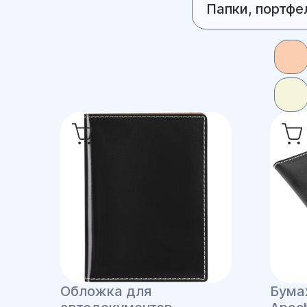
Папки, портфе
Обложка для
Бума