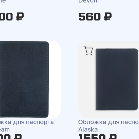
he
Devon
00 ₽
560 ₽
жка для паспорта
Обложка для паспо
eam
Alaska
00 ₽
1550 ₽