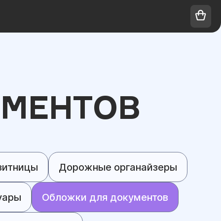
УМЕНТОВ
зитницы
Дорожные органайзеры
уары
Обложки для документов