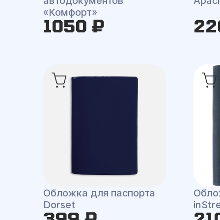
автодокументов
Apac
«Комфорт»
1050 ₽
22
Обложка для паспорта
Обло
Dorset
inStr
399 ₽
21