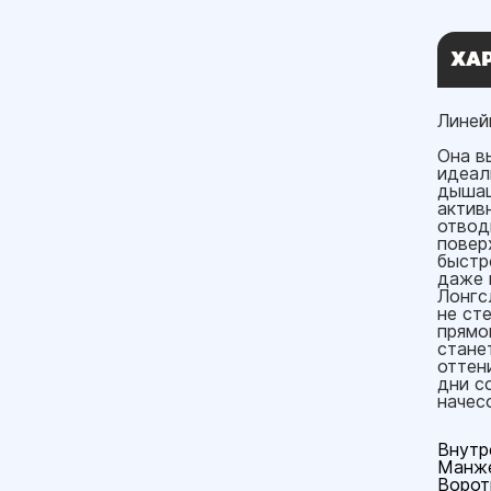
ХА
Линей
Она в
идеал
дышащ
актив
отвод
повер
быстр
даже 
Лонгс
не ст
прямо
стане
оттен
дни с
начес
Внутр
Манже
Ворот