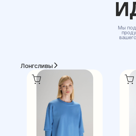
И
Мы под
проду
вашего
Лонгсливы