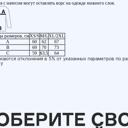
я с начесом могут оставлять ворс на одежде нижнего слоя.
а размеров, см
XS/S
M/L
XL/2XL
A
60
62
67
B
69
70
73
C
59
63,5
64
каются отклонения в 5% от указанных параметров по р
ту
ОБЕРИТЕ СВ