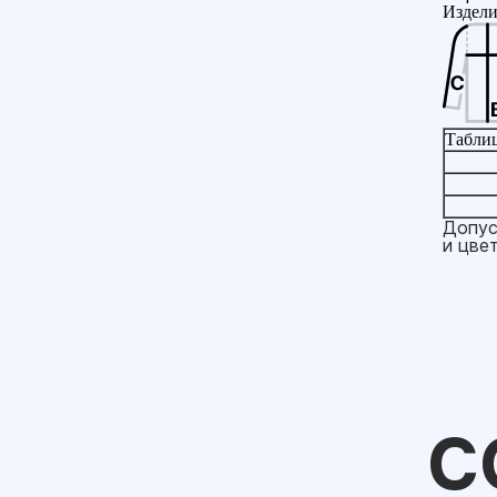
Издели
Таблиц
Допус
и цве
С