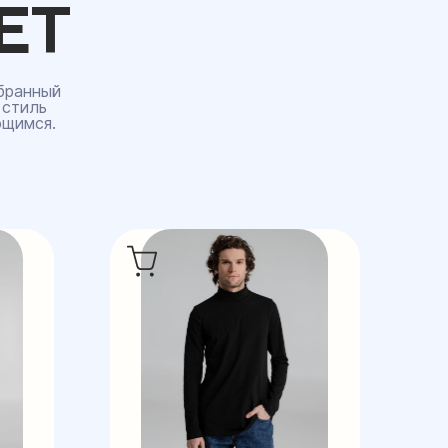
ЕТ
бранный
 стиль
ющимся.