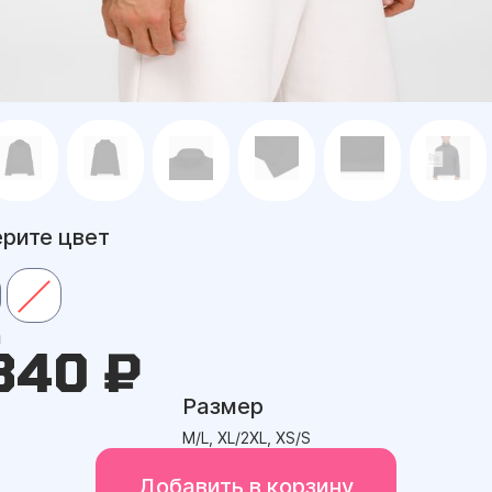
рите цвет
а
340 ₽
Размер
M/L, XL/2XL, XS/S
Добавить в корзину