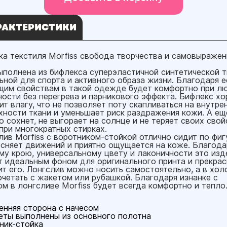
РАКТЕРИСТИКИ
ка текстиля Morfiss свобода творчества и самовыражен
ыполнена из бифлекса суперэластичной синтетической т
ьной для спорта и активного образа жизни. Благодаря е
им свойствам в такой одежде будет комфортно при л
ности без перегрева и парникового эффекта. Бифлекс х
ит влагу, что не позволяет поту скапливаться на внутре
хности ткани и уменьшает риск раздражения кожи. А ещ
о сохнет, не выгорает на солнце и не теряет своих свой
при многократных стирках.
лив Morfiss с воротником-стойкой отлично сидит по фиг
есняет движений и приятно ощущается на коже. Благода
му крою, универсальному цвету и лаконичности это изд
т идеальным фоном для оригинального принта и прекра
ит его. Лонгслив можно носить самостоятельно, а в хо
очетать с жакетом или рубашкой. Благодаря изнанке с
ом в лонгсливе Morfiss будет всегда комфортно и тепло
енняя сторона с начесом
ты выполнены из основного полотна
ник-стойка