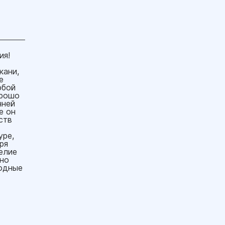
ия!
кани,
е
юбой
орошо
нней
е он
ств
уре,
ря
елие
сно
лодные
.