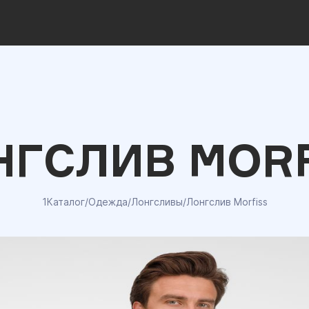
НГСЛИВ MORF
1Каталог
/
Одежда
/
Лонгсливы
/
Лонгслив Morfiss