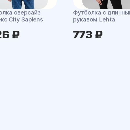
олка оверсайз
Футболка с длинн
кс City Sapiens
рукавом Lehta
26 ₽
773 ₽