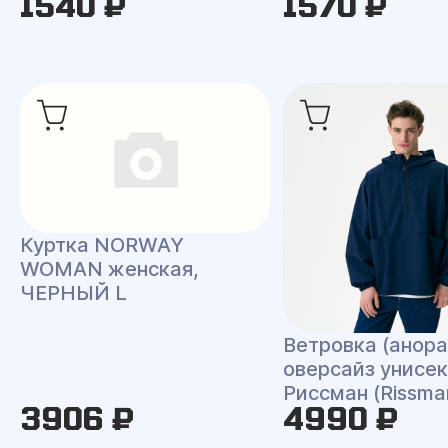
1540 ₽
1570 ₽
Куртка NORWAY
WOMAN женская,
ЧЕРНЫЙ L
Ветровка (анора
оверсайз унисек
Риссман (Rissma
3906 ₽
4990 ₽