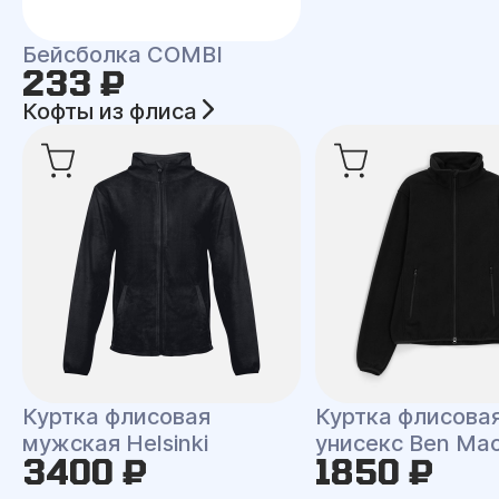
Бейсболка COMBI
233 ₽
Кофты из флиса
Куртка флисовая
Куртка флисова
мужская Helsinki
унисекс Ben Ma
3400 ₽
1850 ₽