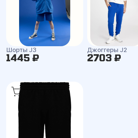
Шорты J3
Джоггеры J2
1445 ₽
2703 ₽