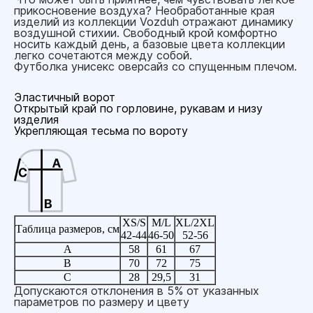
прикосновение воздуха? Необработанные края
изделий из коллекции Vozduh отражают динамику
воздушной стихии. Свободный крой комфортно
носить каждый день, а базовые цвета коллекции
легко сочетаются между собой.
Футболка унисекс оверсайз со спущенным плечом.
Эластичный ворот
Открытый край по горловине, рукавам и низу
изделия
Укрепляющая тесьма по вороту
XS/S
M/L
XL/2XL
Таблица размеров, см
42-44
46-50
52-56
A
58
61
67
B
70
72
75
C
28
29,5
31
Допускаются отклонения в 5% от указанных
параметров по размеру и цвету