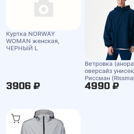
Куртка NORWAY
WOMAN женская,
ЧЕРНЫЙ L
Ветровка (анора
оверсайз унисек
Риссман (Rissma
3906 ₽
4990 ₽