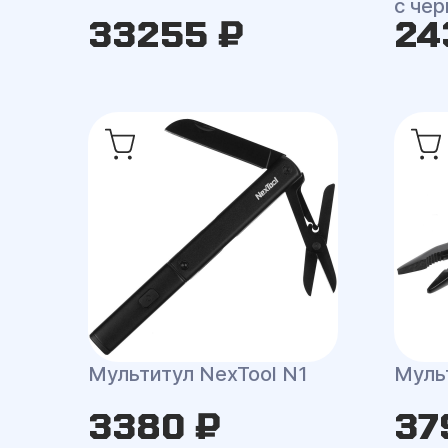
с че
33255 ₽
24
Мультитул NexTool N1
Муль
3380 ₽
37