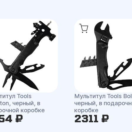
итул Tools
Мультитул Tools Bol
ton, черный, в
черный, в подароч
рочной коробке
коробке
54 ₽
2311 ₽