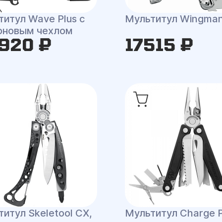
итул Wave Plus с
Мультитул Wingma
оновым чехлом
920 ₽
17515 ₽
итул Skeletool CX,
Мультитул Charge P