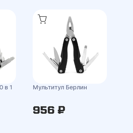
0 в 1
Мультитул Берлин
956 ₽