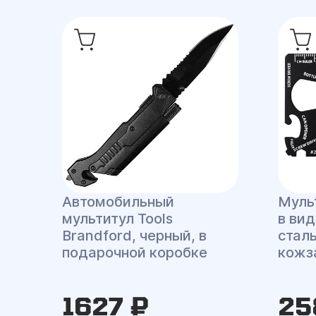
Автомобильный
Мульт
мультитул Tools
в вид
Brandford, черный, в
сталь
подарочной коробке
кожз
1627 ₽
25