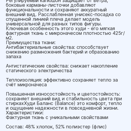
Регулируемый капюшон защищает от ветра,
боковые карманы-листочки добавляют
функциональности и сохраняют аккуратный
внешний вид. Расслабленная унисекс-посадка со
спущенной линией плеча делает модель
универсальной для разных типов фигуры.
Ключевая особенность этого худи - его мягкая
фактурная ткань с микроначесом плотностью 425г/
м2.
Преимущества ткани:
Антибактериальные свойства: способствует
снижению размножения бактерий и образованию
запаха
Антистатические свойства: снижает накопление
статического электричества
Теплоизоляция: эффективно сохраняет тепло за
счёт микроначеса
Повышенная износостойкость и цветостойкость:
сохраняет внешний вид и стабильность цвета при
стиркахХуди Баланс (Balance) это комфорт, тепло
и ощущение надежности в повседневной жизни.
Характеристики:
Фактурная ткань с уникальными свойствами
Состав: 48% хлопок, 52% полиэстер (флис)