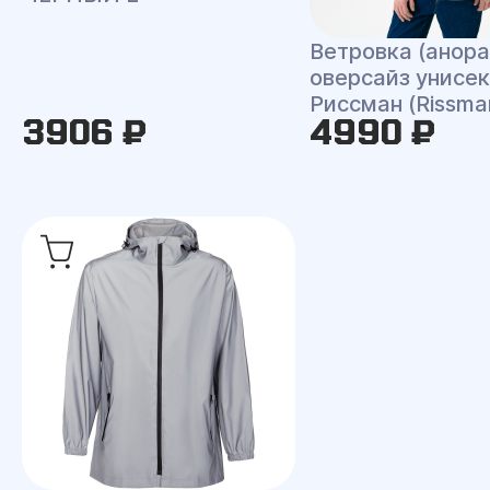
Ветровка (анора
оверсайз унисек
Риссман (Rissma
3906 ₽
4990 ₽