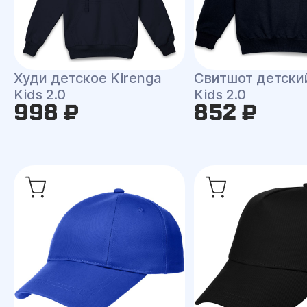
Худи детское Kirenga
Свитшот детски
Kids 2.0
Kids 2.0
998 ₽
852 ₽