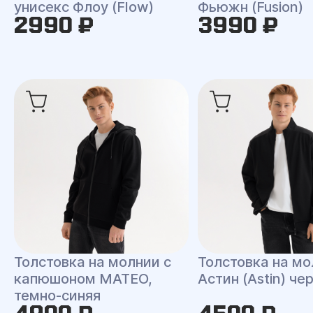
унисекс Флоу (Flow)
Фьюжн (Fusion)
2990 ₽
3990 ₽
Толстовка на молнии с
Толстовка на мо
капюшоном MATEO,
Астин (Astin) че
темно-синяя