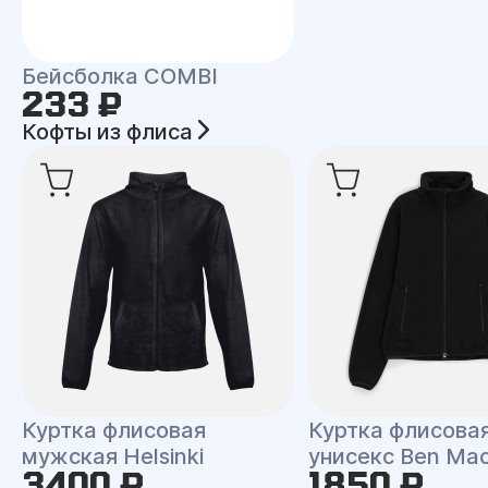
Бейсболка COMBI
233 ₽
Кофты из флиса
Куртка флисовая
Куртка флисова
мужская Helsinki
унисекс Ben Ma
3400 ₽
1850 ₽