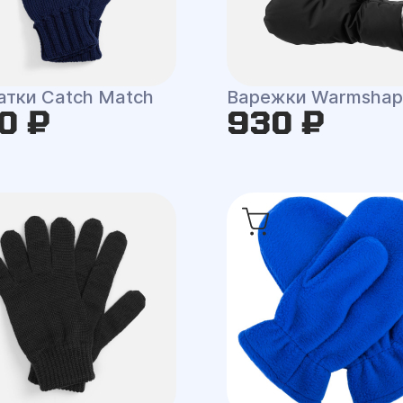
атки Catch Match
Варежки Warmshap
0 ₽
930 ₽