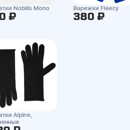
тки Nobilis Mono
Варежки Fleecy
0 ₽
380 ₽
тки Alpine,
ненные
30 ₽