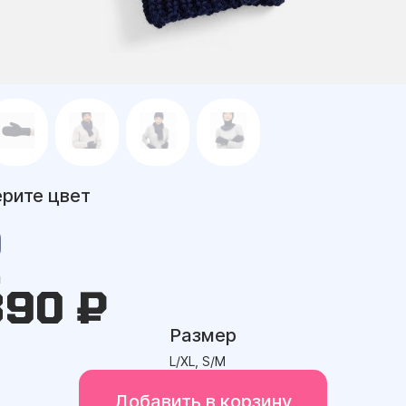
рите цвет
а
390 ₽
Размер
L/XL, S/M
Добавить в корзину