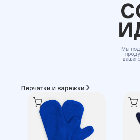
С
И
Мы под
проду
вашего
Перчатки и варежки