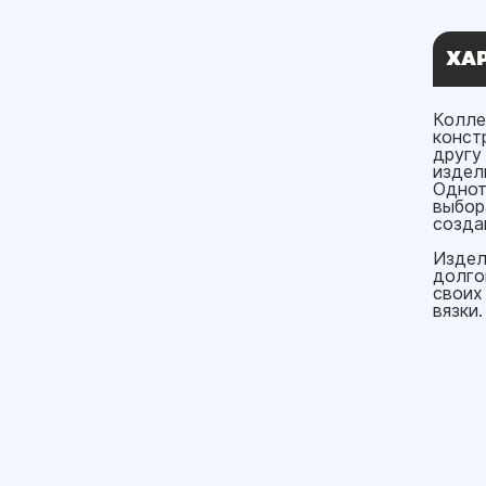
ХА
Колле
конст
другу
издел
Однот
выбор
созда
Издел
долго
своих
вязки.