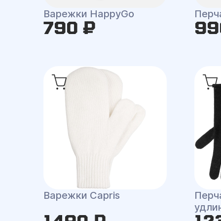
Варежки HappyGo
Перча
790 ₽
99
Варежки Capris
Перча
удли
1490 ₽
12