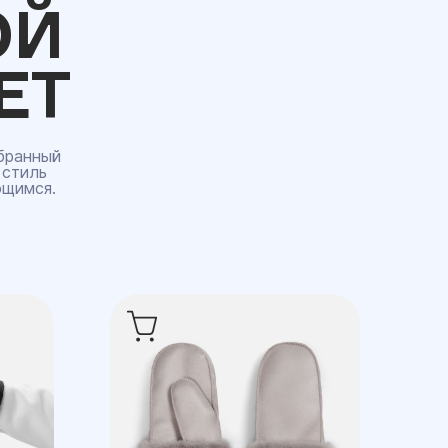
ОЙ
ЕТ
бранный
 стиль
ющимся.