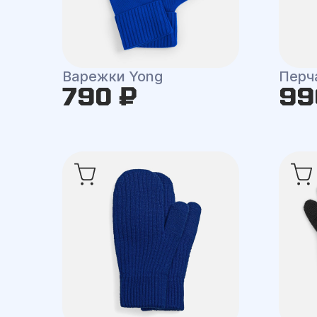
Варежки Yong
Перч
790 ₽
99