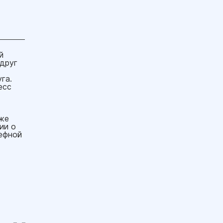
й
 друг
га.
есс
кже
ии о
ефной