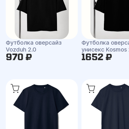
Футболка оверсайз
Футболка оверс
Vozduh 2.0
унисекс Kosmos 
970 ₽
1652 ₽