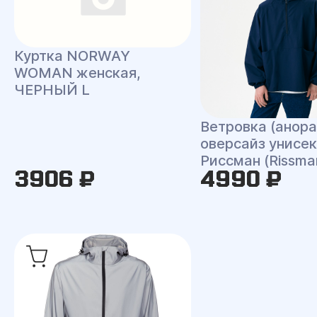
Куртка NORWAY
WOMAN женская,
ЧЕРНЫЙ L
Ветровка (анора
оверсайз унисек
Риссман (Rissma
3906 ₽
4990 ₽