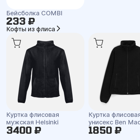
Бейсболка COMBI
233 ₽
Кофты из флиса
Куртка флисовая
Куртка флисова
мужская Helsinki
унисекс Ben Ma
3400 ₽
1850 ₽