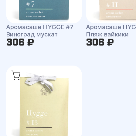
Аромасаше HYGGE #7
Аромасаше HYG
Виноград мускат
Пляж вайкики
306 ₽
306 ₽