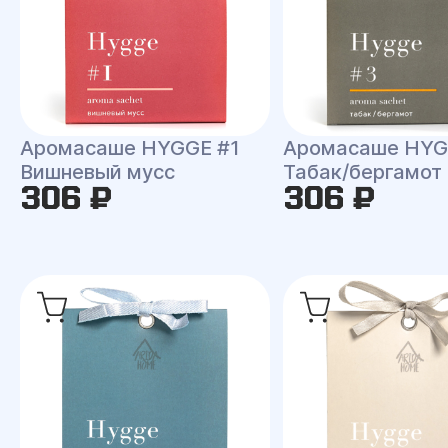
Аромасаше HYGGE #1
Аромасаше HYG
Вишневый мусс
Табак/бергамот
306 ₽
306 ₽