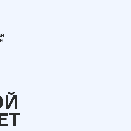
ой
ля
ОЙ
ЕТ