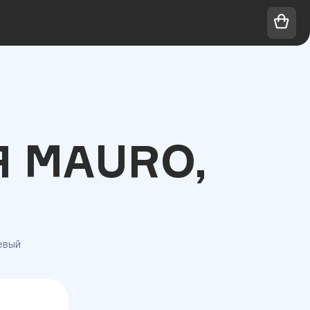
 MAURO,
евый