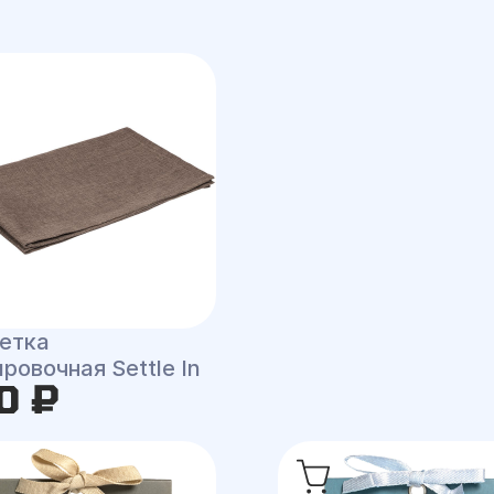
етка
ровочная Settle In
0 ₽