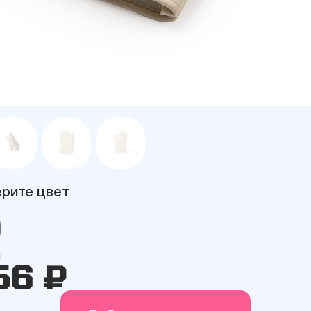
рите цвет
а
56 ₽