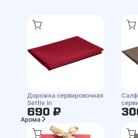
Дорожка сервировочная
Салф
Settle In
серви
690 ₽
30
Арома