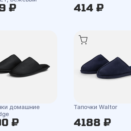
9 ₽
414 ₽
чки домашние
Тапочки Waltor
dge
90 ₽
4188 ₽