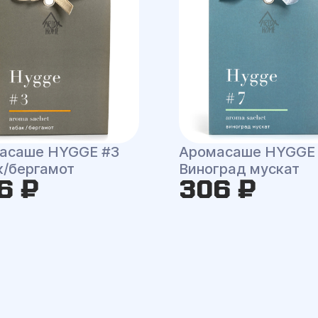
асаше HYGGE #3
Аромасаше HYGGE
к/бергамот
Виноград мускат
6 ₽
306 ₽