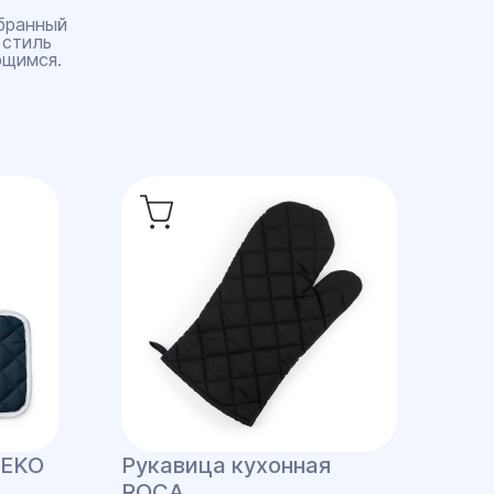
бранный
 стиль
ющимся.
NEKO
Рукавица кухонная
ROCA