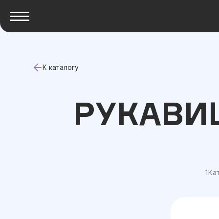
К каталогу
РУКАВИ
1Ка