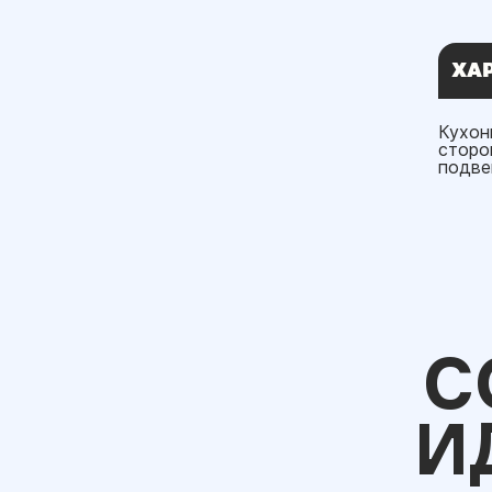
ХА
Кухон
сторо
подве
С
И