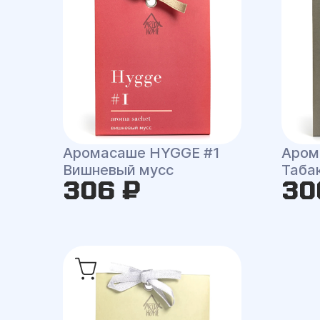
Аромасаше HYGGE #1
Аром
Вишневый мусс
Таба
306 ₽
30