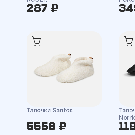
287 ₽
34
Тапочки Santos
Тапо
Norri
5558 ₽
11