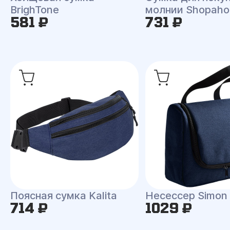
BrighTone
молнии Shopahol
581 ₽
731 ₽
Поясная сумка Kalita
Несессер Simon
714 ₽
1029 ₽