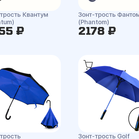
-трость Квантум
Зонт-трость Фанто
ntum)
(Phantom)
55 ₽
2178 ₽
-трость
Зонт-трость Golf