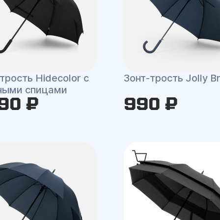
трость Hidecolor с
Зонт-трость Jolly Br
ными спицами
90 ₽
990 ₽