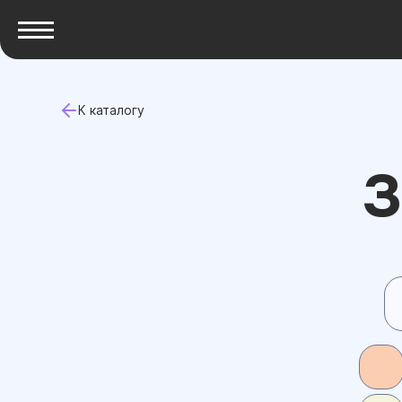
К каталогу
З