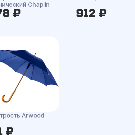
нический Chaplin
78 ₽
912 ₽
-трость Arwood
1 ₽