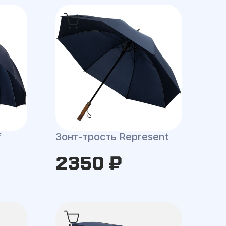
f
Зонт-трость Represent
2350 ₽