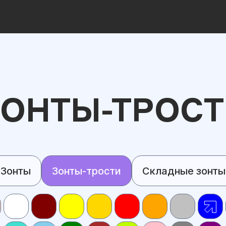
ОНТЫ-ТРОС
Зонты
Зонты-трости
Складные зонты