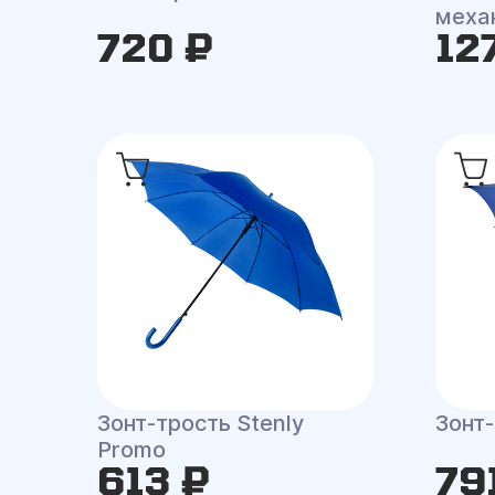
меха
720 ₽
12
Зонт-трость Stenly
Зонт
Promo
613 ₽
79