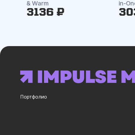
& Warm
in-On
3136 ₽
30
Портфолио