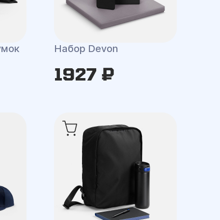
умок
Набор Devon
1927 ₽