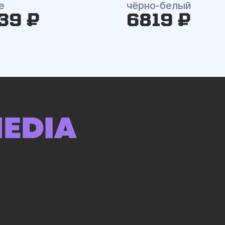
e
чёрно-белый
39 ₽
6819 ₽