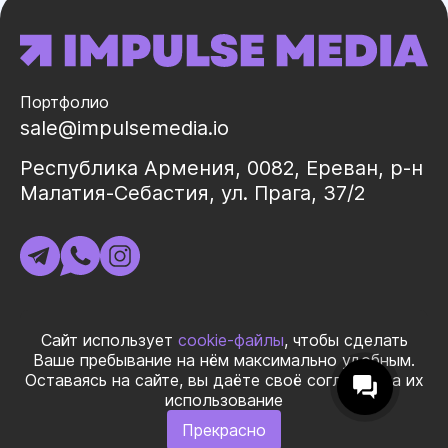
Портфолио
sale@impulsemedia.io
Республика Армения, 0082, Ереван, р-н
Малатия-Себастия, ул. Прага, 37/2
ИНН 02325998
Сайт использует
cookie-файлы
, чтобы сделать
Ваше пребывание на нём максимально удобным.
Оставаясь на сайте, вы даёте своё согласие на их
© 2026 ООО «ИМПУЛЬС МЕДИА ГЛОБАЛ» Все права
использование
защищеныㅤ|ㅤ
Правила использования материалов
ㅤ|ㅤ
Политика
Прекрасно
конфиденциальности