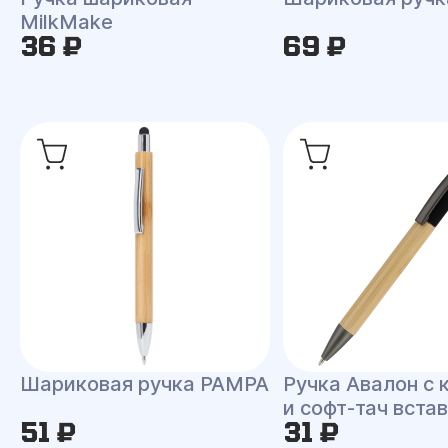
MilkMake
36 ₽
69 ₽
Шариковая ручка PAMPA
Ручка Авалон с 
и софт-тач вста
51 ₽
31 ₽