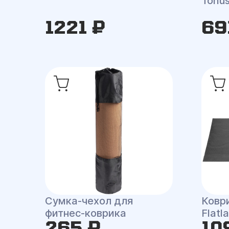
Tonu
1221 ₽
69
Сумка-чехол для
Ковр
фитнес-коврика
Flatl
265 ₽
10