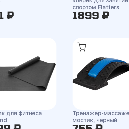
s
коврик для занятий
спортом Flatters
1 ₽
1899 ₽
ик для фитнеса
Тренажер-массаж
and
мостик, черный
99 ₽
755 ₽