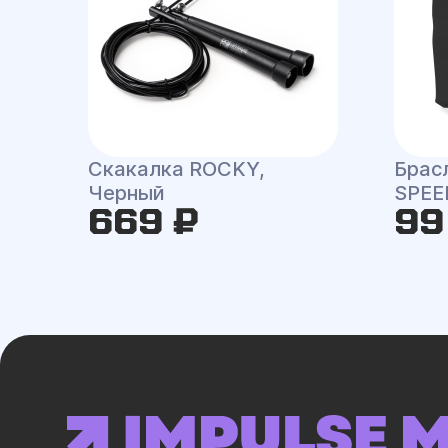
Скакалка ROCKY,
Брас
Черный
SPEE
669 ₽
99