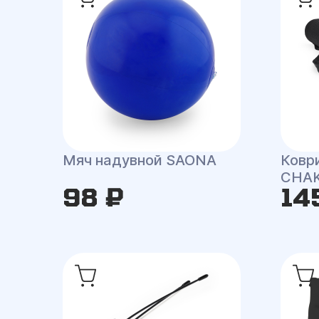
Мяч надувной SAONA
Ковр
CHA
98 ₽
14