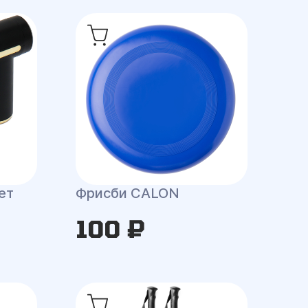
ет
Фрисби CALON
100 ₽