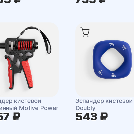
ндер кистевой
Эспандер кистевой
инный Motive Power
Doubly
57 ₽
543 ₽