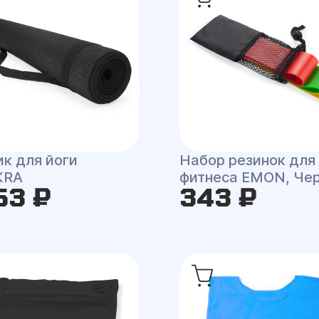
ик для йоги
Набор резинок для
KRA
фитнеса EMON, Че
53 ₽
343 ₽