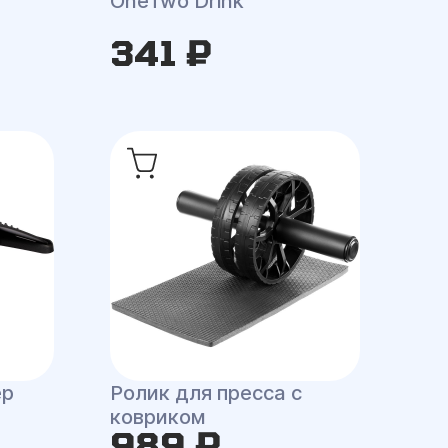
OneTwo Drink
341 ₽
ер
Ролик для пресса с
ковриком
989 ₽