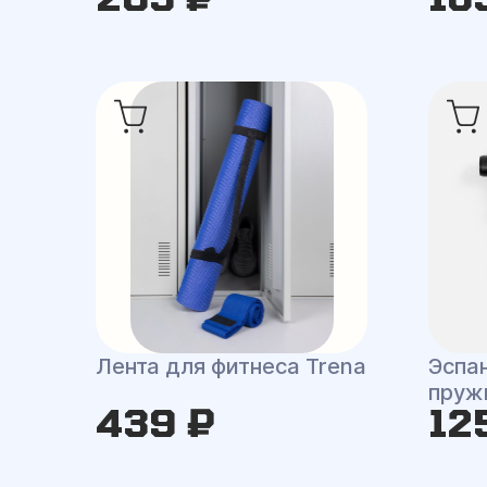
Лента для фитнеса Trena
Эспа
пруж
439 ₽
12