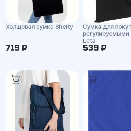
Холщовая сумка Shelty
Сумка для покуп
регулируемыми
Leta
719 ₽
539 ₽