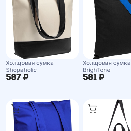
Холщовая сумка
Холщовая сумка
Shopaholic
BrighTone
587 ₽
581 ₽