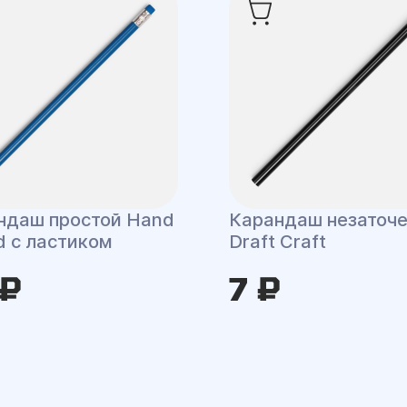
ндаш простой Hand
Карандаш незаточ
d с ластиком
Draft Craft
 ₽
7 ₽