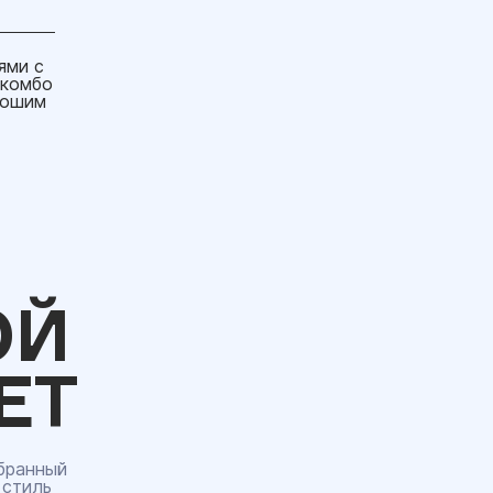
ями с
 комбо
рошим
ОЙ
ЕТ
бранный
 стиль