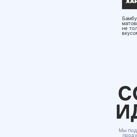
ХА
Бамбу
матов
не то
вкусо
С
И
Мы под
проду