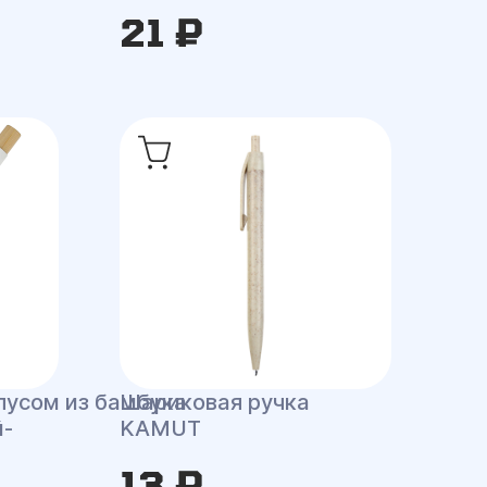
21 ₽
пусом из бамбука
Шариковая ручка
й-
KAMUT
13 ₽