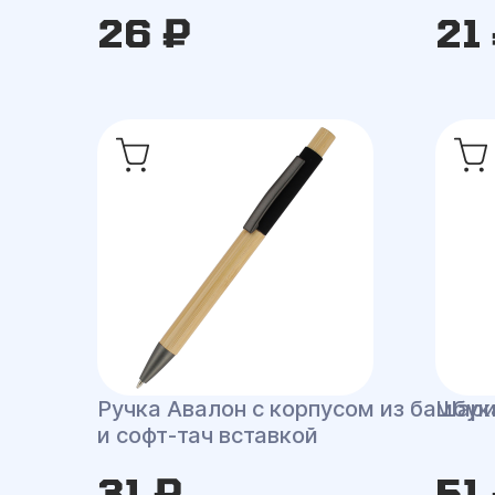
26 ₽
21
Ручка Авалон с корпусом из бамбук
Шари
и софт-тач вставкой
31 ₽
51