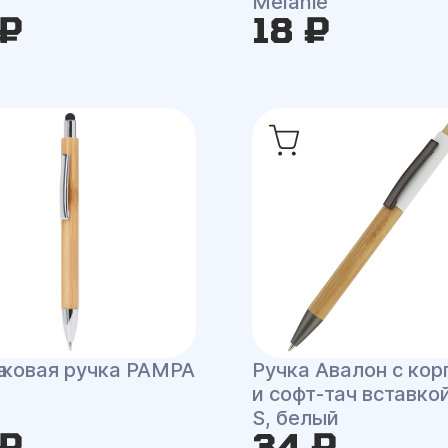
Melanie
 ₽
18 ₽
а
ковая ручка PAMPA
Ручка Авалон с кор
и софт-тач вставко
S, белый
 ₽
34 ₽