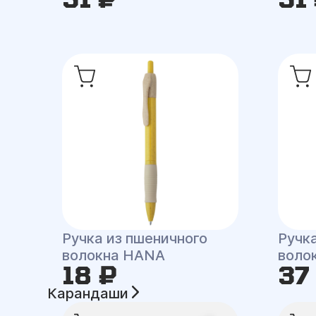
Ручка из пшеничного
Ручк
волокна HANA
воло
18 ₽
37
Карандаши