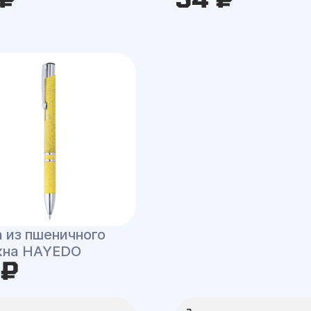
а из пшеничного
кна HAYEDO
 ₽