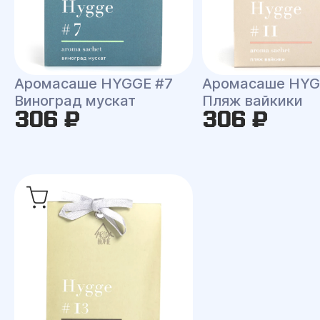
Аромасаше HYGGE #7
Аромасаше HYG
Виноград мускат
Пляж вайкики
306 ₽
306 ₽