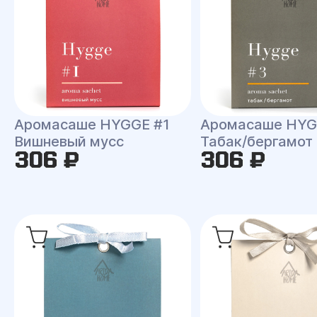
Аромасаше HYGGE #1
Аромасаше HYG
Вишневый мусс
Табак/бергамот
306 ₽
306 ₽