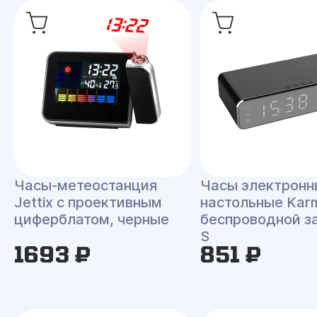
Часы-метеостанция
Часы электронн
Jettix с проективным
настольные Kar
циферблатом, черные
беспроводной з
S
1693 ₽
851 ₽