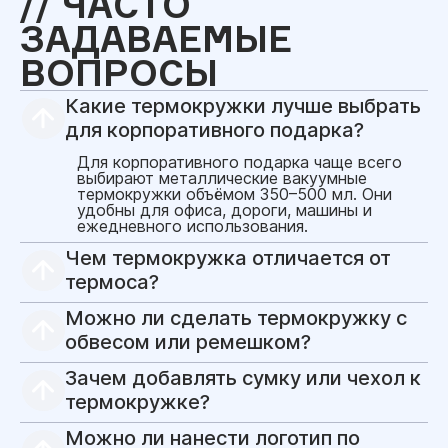
ЧАСТО
ЗАДАВАЕМЫЕ
ВОПРОСЫ
Какие термокружки лучше выбрать
для корпоративного подарка?
Для корпоративного подарка чаще всего
выбирают металлические вакуумные
термокружки объёмом 350–500 мл. Они
удобны для офиса, дороги, машины и
ежедневного использования.
Чем термокружка отличается от
термоса?
Термокружка удобнее для города, машины
Можно ли сделать термокружку с
и питья на ходу. Термос обычно рассчитан
на больший объём и более длительное
обвесом или ремешком?
сохранение температуры. Для welcome pack
Да, для отдельных проектов можно
чаще выбирают термокружки, для зимних и
Зачем добавлять сумку или чехол к
разработать обвес, ремешок, сумку-чехол,
дорожных наборов — термосы.
карабин, бирку, шильд или элемент из
термокружке?
паракорда. Это помогает превратить
Сумка или чехол делают термокружку
стандартную термокружку в более
Можно ли нанести логотип по
удобнее в использовании и усиливают
заметный и уникальный корпоративный