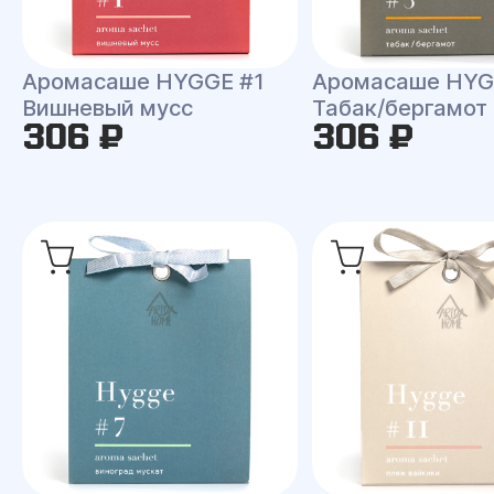
Аромасаше HYGGE #1
Аромасаше HYG
Вишневый мусс
Табак/бергамот
306 ₽
306 ₽