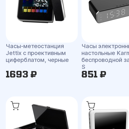
Часы-метеостанция
Часы электронн
Jettix с проективным
настольные Kar
циферблатом, черные
беспроводной з
S
1693 ₽
851 ₽