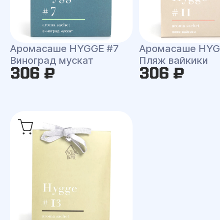
Аромасаше HYGGE #7
Аромасаше HYG
Виноград мускат
Пляж вайкики
306 ₽
306 ₽