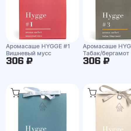
Аромасаше HYGGE #1
Аромасаше HYG
Вишневый мусс
Табак/бергамот
306 ₽
306 ₽