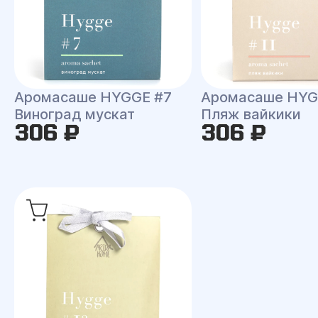
Аромасаше HYGGE #7
Аромасаше HYG
Виноград мускат
Пляж вайкики
306 ₽
306 ₽