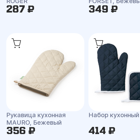
ROGER
FORSET, Бежев
287 ₽
349 ₽
Рукавица кухонная
Набор кухонны
MAURO, Бежевый
356 ₽
414 ₽