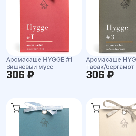
Аромасаше HYGGE #1
Аромасаше HYG
Вишневый мусс
Табак/бергамот
306 ₽
306 ₽