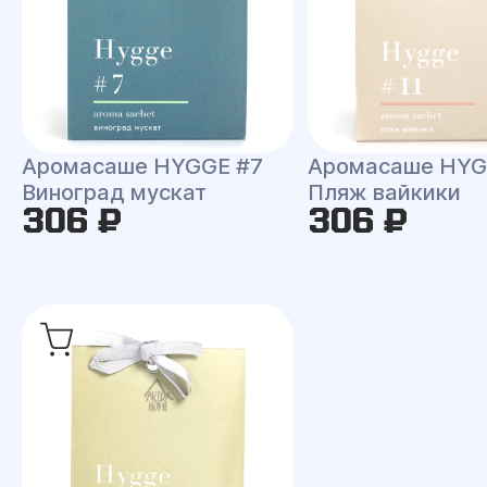
Аромасаше HYGGE #7
Аромасаше HYG
Виноград мускат
Пляж вайкики
306 ₽
306 ₽