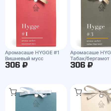
Аромасаше HYGGE #1
Аромасаше HYG
Вишневый мусс
Табак/бергамот
306 ₽
306 ₽