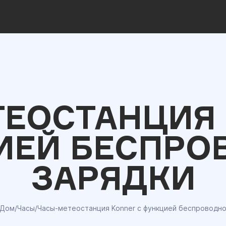
ТЕОСТАНЦИЯ 
ИЕЙ БЕСПРО
ЗАРЯДКИ
Дом
/
Часы
/
Часы-метеостанция Konner с функцией беспроводно