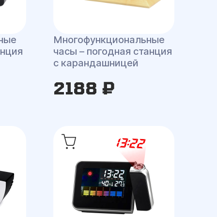
ные
Многофункциональные
анция
часы – погодная станция
с карандашницей
2188 ₽