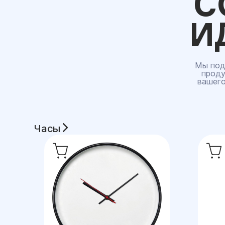
С
И
Мы под
проду
вашего
Часы