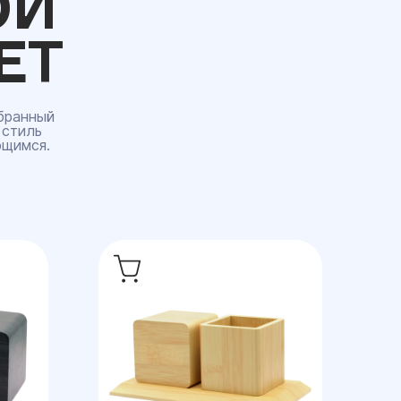
ОЙ
ЕТ
бранный
 стиль
ющимся.