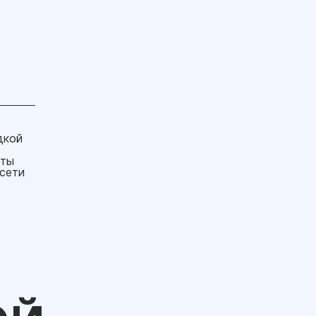
дкой
оты
сети