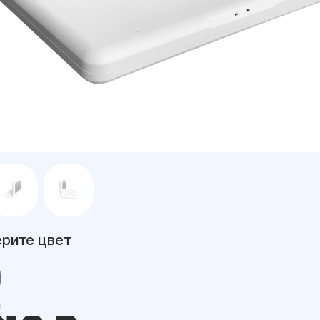
рите цвет
а