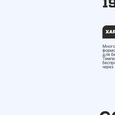
1
ХА
Много
формо
для б
Темпе
беспр
через