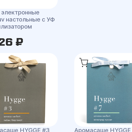
 электронные
uv настольные с УФ
илизатором
26 ₽
асаше HYGGE #3
Аромасаше HYGGE