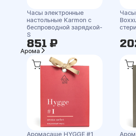
Часы электронные
Часы
настольные Karmon с
Boxx
беспроводной зарядкой-
стер
S
851 ₽
20
Арома
Аромасаше HYGGE #1
Аром