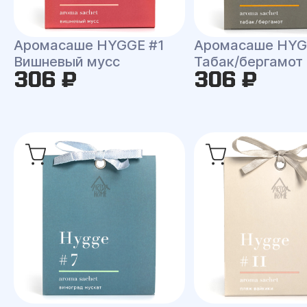
Аромасаше HYGGE #1
Аромасаше HYG
Вишневый мусс
Табак/бергамот
306 ₽
306 ₽