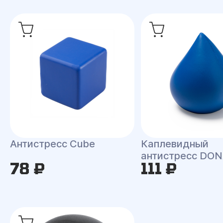
Антистресс Сube
Каплевидный
антистресс DO
78 ₽
111 ₽