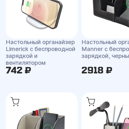
Настольный органайзер
Настольный орг
Limerick c беспроводной
Manner c беспр
зарядкой и
зарядкой, черн
вентилятором
742 ₽
2918 ₽