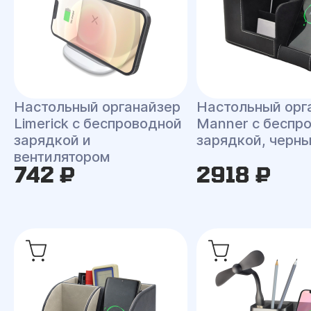
Настольный органайзер
Настольный орг
Limerick c беспроводной
Manner c беспр
зарядкой и
зарядкой, черн
вентилятором
742 ₽
2918 ₽