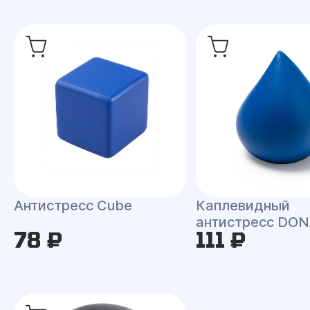
Антистресс Сube
Каплевидный
антистресс DO
78 ₽
111 ₽