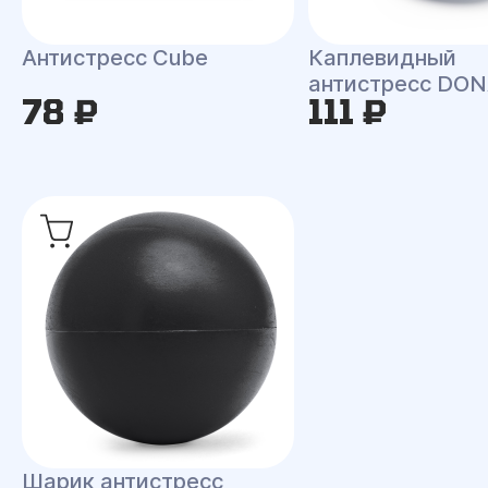
Антистресс Сube
Каплевидный
антистресс DO
78 ₽
111 ₽
Шарик антистресс