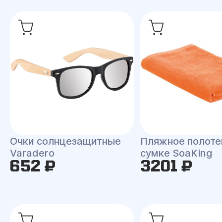
Очки солнцезащитные
Пляжное полоте
Varadero
сумке SoaKing
652 ₽
3201 ₽